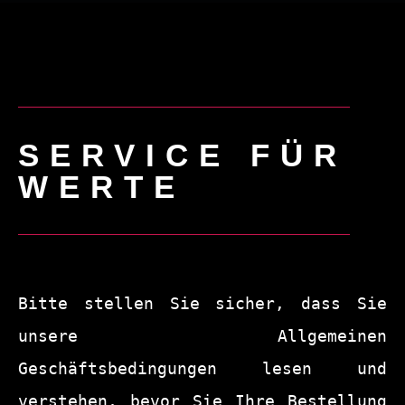
Hakuna IPTV
IPTV Resell
Kontaktieren Sie u
SERVICE FÜR
WERTE
Bitte stellen Sie sicher, dass Sie 
unsere Allgemeinen 
Geschäftsbedingungen lesen und 
verstehen, bevor Sie Ihre Bestellung 